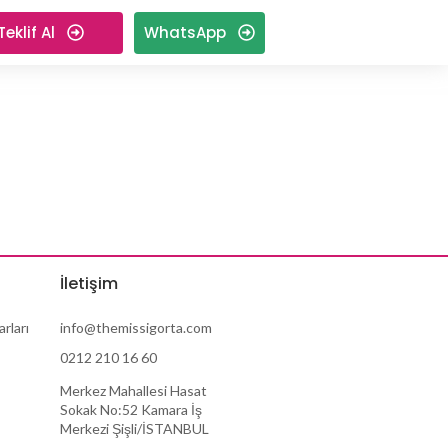
Teklif Al
WhatsApp
İletişim
rları
info@themissigorta.com
0212 210 16 60
Merkez Mahallesi Hasat
Sokak No:52 Kamara İş
Merkezi Şişli/İSTANBUL