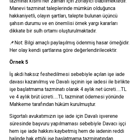
tazminat kısmı her zaman için zorlayıcı olabilmektedir.
Manevi tazminat taleplerinde mümkün olduğunca
hakkaniyetli, olayın şartları, talepte bulunan üçüncü
şahsın durumu ve en önemlisi örnek yargı kararları
dikkate bir sulh ortamı oluşturulmaktadır.
📌Not: Bilgi amaçlı paylaşılmış ödenmiş hasar örneğidir.
Her olay kendi şartlarına göre değerlendirilecektir.
Örnek 5
İş akdi haksız feshedilmesi sebebiyle açılan işe iade
davası kazanılmış ve Davalı işçinin işe iadesi ile birlikte
işe başlatmama tazminatı olarak 4 aylık net ücreti…..TL
ve 4 aylık brüt ücreti…..TL tazminat ödemesi yönünde
Mahkeme tarafından hüküm kurulmuştur.
Sigortalı avukatımızın işe iade için Davalı işverene
süresinde başvuru yapılmaması sebebiyle Davacı işçi
hem işe iade hakkını kaybetmiş hem de iadenin reddi
halinde hak ettiği işe başlatmama tazminatından